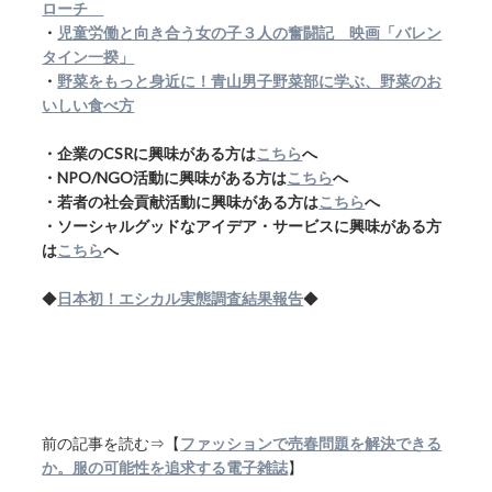
ローチ
・
児童労働と向き合う女の子３人の奮闘記 映画「バレン
タイン一揆」
・
野菜をもっと身近に！青山男子野菜部に学ぶ、野菜のお
いしい食べ方
・企業のCSRに興味がある方は
こちら
へ
・NPO/NGO活動に興味がある方は
こちら
へ
・若者の社会貢献活動に興味がある方は
こちら
へ
・ソーシャルグッドなアイデア・サービスに興味がある方
は
こちら
へ
◆
日本初！エシカル実態調査結果報告
◆
前の記事を読む⇒【
ファッションで売春問題を解決できる
か。服の可能性を追求する電子雑誌
】