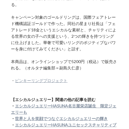
る。
キャンペーン対象のゴールドリングは、国際フェアトレー
ド機構認証ゴールドで作った。同社の星まり社長は「フェ
アトレード18金というエシカルな素材と、チャリティによ
る世界の女の子への支援という、2つの輝きを持つリング
に仕上げました。華奢で可愛いリングのポジティブなパワ
ーを身に付けてみてください」と話す。
本商品は、オンラインショップで5200円（税込）で販売さ
れる。（オルタナ編集部＝副島久仁彦）
・
ピンキーリングプロジェクト
【エシカルジュエリー】関連の他の記事を読む
・
エシカルジュエリーHASUNA名古屋栄店誕生 限定ジェ
エリーも
・
世界と人を笑顔でつなぐエシカルジュエリーの輝き
・
エシカルジュエリーHASUNAユニセックスチャリティブ