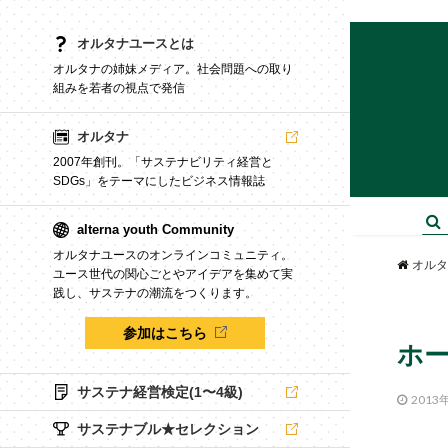
オルタナユースとは
オルタナの姉妹メディア。社会問題への取り
組みを若者の視点で発信
オルタナ
2007年創刊。「サステナビリティ経営と
SDGs」をテーマにしたビジネス情報誌
alterna youth Community
オルタナユースのオンラインコミュニティ。
オルタ
ユース世代の関心ごとやアイデアを集めて実
践し、サステナの潮流をつくります。
参加はこちら
ホ
サステナ経営検定(1〜4級)
2013
サステナブル★セレクション