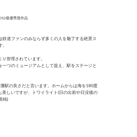
012最優秀賞作品
は鉄道ファンのみならず多くの人を魅了する絶景ス
す。
より管理されています。
を一つのミュージアムとして捉え、駅をステージと
灘駅の良さだと言います。ホームからは海を180度
も美しいですが、トワイライト(日の出前や日没後の
亜純)