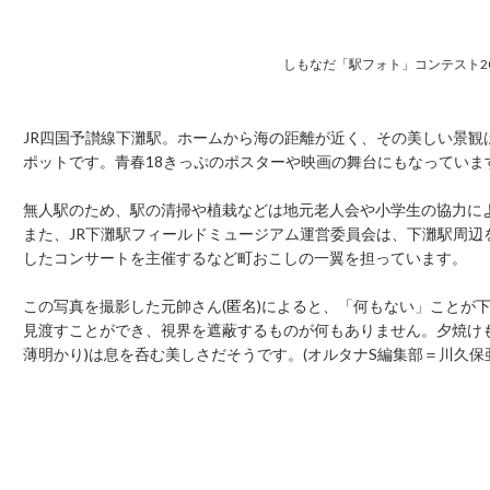
しもなだ「駅フォト」コンテスト2
JR四国予讃線下灘駅。ホームから海の距離が近く、その美しい景観
ポットです。青春18きっぷのポスターや映画の舞台にもなっていま
無人駅のため、駅の清掃や植栽などは地元老人会や小学生の協力に
また、JR下灘駅フィールドミュージアム運営委員会は、下灘駅周辺
したコンサートを主催するなど町おこしの一翼を担っています。
この写真を撮影した元帥さん(匿名)によると、「何もない」ことが下
見渡すことができ、視界を遮蔽するものが何もありません。夕焼け
薄明かり)は息を呑む美しさだそうです。(オルタナS編集部＝川久保