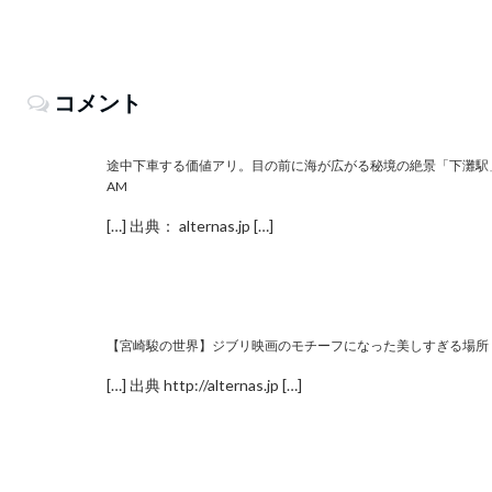
コメント
途中下車する価値アリ。目の前に海が広がる秘境の絶景「下灘駅」 | G
AM
[…] 出典： alternas.jp […]
【宮崎駿の世界】ジブリ映画のモチーフになった美しすぎる場所１０
[…] 出典
http://alternas.jp
[…]