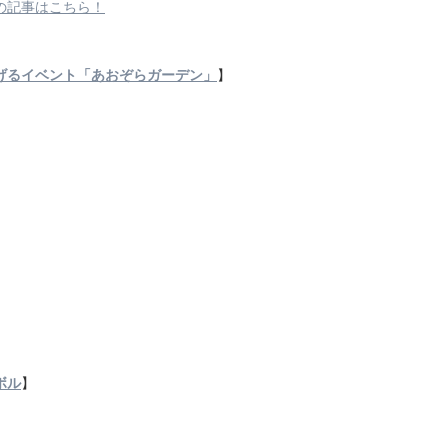
の記事はこちら！
げるイベント「あおぞらガーデン」
】
ボル
】