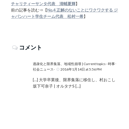
チャリティーサンタ代表 清輔夏輝
】
前の記事を読む⇒【
No,4 正解のないことにワクワクする ジ
ャパンハート学生チーム代表 松村一希
】
コメント
過疎化と限界集落、地域性崩壊 | Current topics - 時事･
社会ニュース-
2016年1月14日 at 5:56 PM
[…] 大学卒業後、限界集落に移住し、村おこし
坂下可奈子 | オルタナS […]