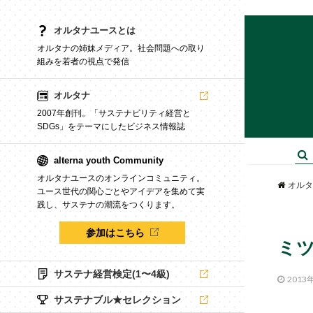
オルタナユースとは
オルタナの姉妹メディア。社会問題への取り
組みを若者の視点で発信
オルタナ
2007年創刊。「サステナビリティ経営と
SDGs」をテーマにしたビジネス情報誌
alterna youth Community
オルタナユースのオンラインコミュニティ。
オルタ
ユース世代の関心ごとやアイデアを集めて実
践し、サステナの潮流をつくります。
参加はこちら
ミ
サステナ経営検定(1〜4級)
2013
サステナブル★セレクション