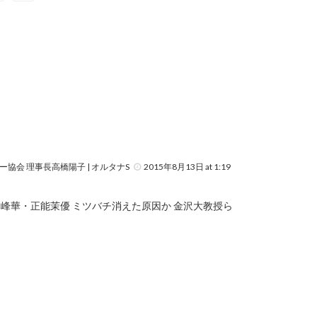
会 理事長高橋陽子 | オルタナS
2015年8月13日 at 1:19
山本峰華・正能茉優 ミツバチ消えた原因か 金沢大教授ら