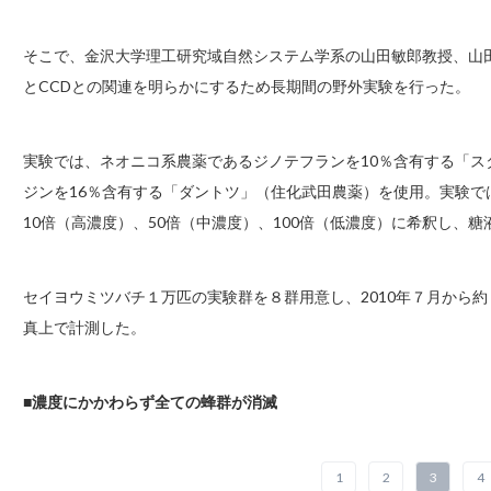
そこで、金沢大学理工研究域自然システム学系の山田敏郎教授、山
とCCDとの関連を明らかにするため長期間の野外実験を行った。
実験では、ネオニコ系農薬であるジノテフランを10％含有する「
ジンを16％含有する「ダントツ」（住化武田農薬）を使用。実験
10倍（高濃度）、50倍（中濃度）、100倍（低濃度）に希釈し、
セイヨウミツバチ１万匹の実験群を８群用意し、2010年７月から
真上で計測した。
■
濃度にかかわらず全ての蜂群が消滅
1
2
3
4