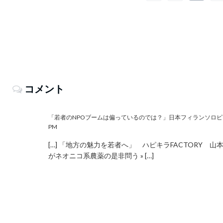
コメント
「若者のNPOブームは偏っているのでは？」日本フィランソロピー協
PM
[…] 「地方の魅力を若者へ」 ハピキラFACTORY 
がネオニコ系農薬の是非問う » […]