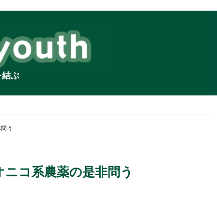
を結ぶ
非問う
オニコ系農薬の是非問う