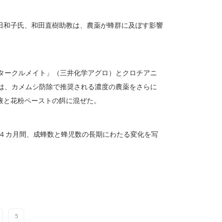
田和子氏、和田直樹助教は、農薬が蜂群に及ぼす影響
スタークルメイト」（三井化学アグロ）とクロチアニ
では、カメムシ防除で推奨される濃度の農薬をさらに
糖液と花粉ペーストの餌に混ぜた。
約４カ月間、成蜂数と蜂児数の長期にわたる変化を写
5