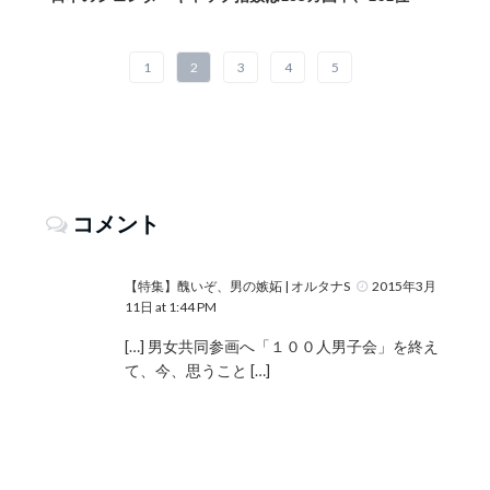
1
2
3
4
5
コメント
【特集】醜いぞ、男の嫉妬 | オルタナS
2015年3月
11日 at 1:44 PM
[…] 男女共同参画へ「１００人男子会」を終え
て、今、思うこと […]