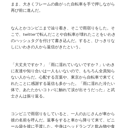
まま、大きくフレームの曲がった自転車を手で押しながら
再び前に進んだ。
なんとかコンビニまで辿り着き、そこで雨宿りをした。そ
こで、twitterで転んだことや自転車が壊れたことをいわき
のハッシュタグを付けて書き込んだ。すると、ひっきりな
しにいわきの人から返信がきたという。
「大丈夫ですか？」「雨に濡れていないですか？」いわき
に友達や知り合いは一人もいないので、もちろん全員知ら
ない人からだ。心配する言葉や、東京から自転車で来てく
れたことに感謝する返信も多かった。「雨に濡れた冷たい
体で、あたたかいコトバに触れて涙が出そうだった」と武
士さんは振り返る。
コンビニで雨宿りをしていると、一人のおじさんが車から
彼の名前を呼んだ。返事をすると車から降りて来て、ビニ
ール袋を彼に手渡した。中身はヘッドランプと飲み物や食