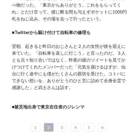
べ物だった。「東京からありがとう、これをもらってく
れ」とだけ言って、彼に断る間も与えずポケットに1000円
札をねじ込み、その場を去って行ったという。
■
Twitterから駆け付けて自転車の修理も
翌朝、起きると昨日のおじさんと２人の女性が彼を迎えに
来ていた。「自転車を直しに行こう」と言ったのだ。３人
とも元々知り合いではなく、昨夜の彼のツイートを見てか
けつけてくれたメンバーだった「元気を届けるはずが、仙
台に行く途中にも僕がたくさんの親切を受けた。コトバに
できない想いを、ありがとうのひと言に詰めて全身全霊で
感謝した」と武士さんは話す。
■
被災地出身で東京在住者のジレンマ
1
2
3
4
5
6