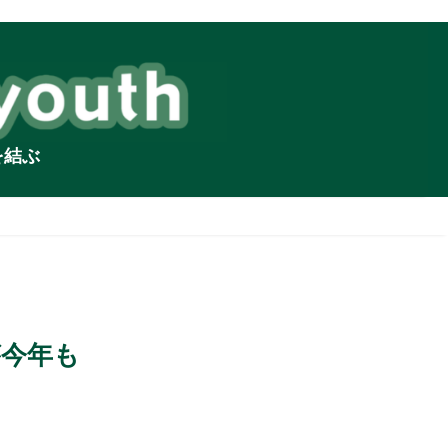
を結ぶ
が今年も