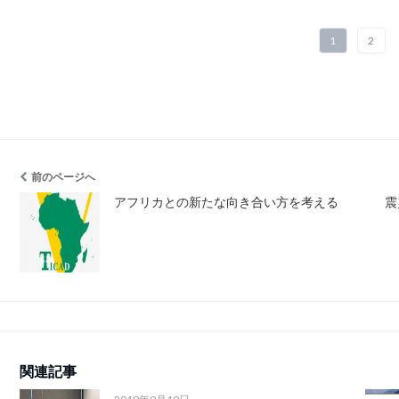
1
2
前のページへ
アフリカとの新たな向き合い方を考える
震
関連記事