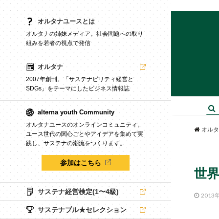
オルタナユースとは
オルタナの姉妹メディア。社会問題への取り
組みを若者の視点で発信
オルタナ
2007年創刊。「サステナビリティ経営と
SDGs」をテーマにしたビジネス情報誌
alterna youth Community
オルタナユースのオンラインコミュニティ。
オルタ
ユース世代の関心ごとやアイデアを集めて実
践し、サステナの潮流をつくります。
参加はこちら
世
サステナ経営検定(1〜4級)
2013
サステナブル★セレクション