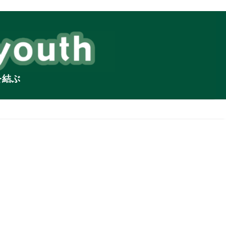
を結ぶ
句