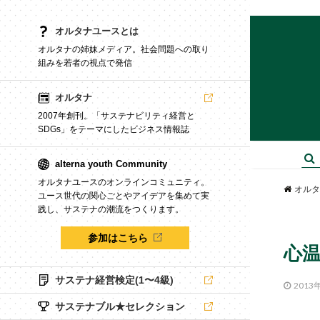
オルタナユースとは
オルタナの姉妹メディア。社会問題への取り
組みを若者の視点で発信
オルタナ
2007年創刊。「サステナビリティ経営と
SDGs」をテーマにしたビジネス情報誌
alterna youth Community
オルタナユースのオンラインコミュニティ。
オルタ
ユース世代の関心ごとやアイデアを集めて実
践し、サステナの潮流をつくります。
参加はこちら
心
サステナ経営検定(1〜4級)
2013
サステナブル★セレクション