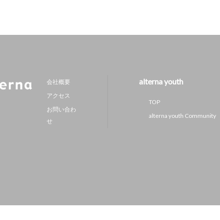
alterna youth
会社概要
アクセス
TOP
お問い合わ
alterna youth Community
せ
Copyright 2026
alterna
All Rights Reserved.