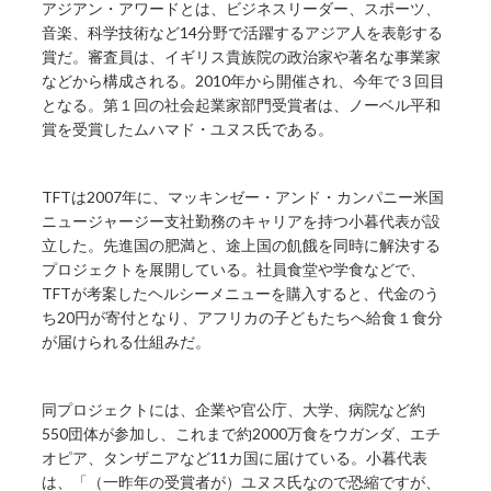
アジアン・アワードとは、ビジネスリーダー、スポーツ、
音楽、科学技術など14分野で活躍するアジア人を表彰する
賞だ。審査員は、イギリス貴族院の政治家や著名な事業家
などから構成される。2010年から開催され、今年で３回目
となる。第１回の社会起業家部門受賞者は、ノーベル平和
賞を受賞したムハマド・ユヌス氏である。
TFTは2007年に、マッキンゼー・アンド・カンパニー米国
ニュージャージー支社勤務のキャリアを持つ小暮代表が設
立した。先進国の肥満と、途上国の飢餓を同時に解決する
プロジェクトを展開している。社員食堂や学食などで、
TFTが考案したヘルシーメニューを購入すると、代金のう
ち20円が寄付となり、アフリカの子どもたちへ給食１食分
が届けられる仕組みだ。
同プロジェクトには、企業や官公庁、大学、病院など約
550団体が参加し、これまで約2000万食をウガンダ、エチ
オピア、タンザニアなど11カ国に届けている。小暮代表
は、「（一昨年の受賞者が）ユヌス氏なので恐縮ですが、