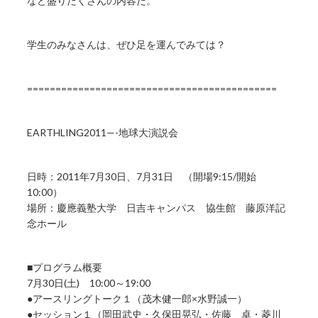
など盛りだくさんの内容だ。
学生のみなさんは、ぜひ足を運んでみては？
============================================
EARTHLING2011—-地球大演説会
日時：2011年7月30日、7月31日 （開場9:15/開始
10:00）
場所：慶應義塾大学 日吉キャンパス 協生館 藤原洋記
念ホール
■プログラム概要
7月30日(土) 10:00～19:00
●アースリングトーク１（茂木健一郎×水野誠一）
●セッション１（岡田武史・久保田晃弘・佐藤 卓・菱川