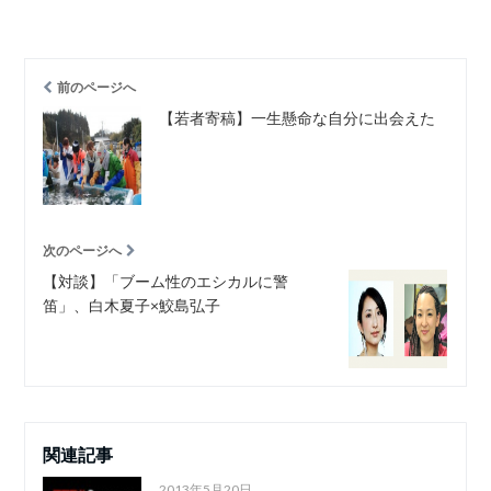
前のページへ
【若者寄稿】一生懸命な自分に出会えた
次のページへ
【対談】「ブーム性のエシカルに警
笛」、白木夏子×鮫島弘子
関連記事
2013年5月20日