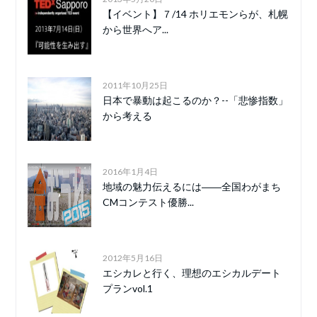
【イベント】７/14 ホリエモンらが、札幌
から世界へア...
2011年10月25日
日本で暴動は起こるのか？--「悲惨指数」
から考える
2016年1月4日
地域の魅力伝えるには――全国わがまち
CMコンテスト優勝...
2012年5月16日
エシカレと行く、理想のエシカルデート
プランvol.1