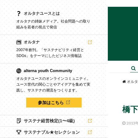
オルタナユースとは
オルタナの姉妹メディア。社会問題への取り
組みを若者の視点で発信
オルタナ
2007年創刊。「サステナビリティ経営と
SDGs」をテーマにしたビジネス情報誌
alterna youth Community
オルタナユースのオンラインコミュニティ。
オルタ
ユース世代の関心ごとやアイデアを集めて実
践し、サステナの潮流をつくります。
参加はこちら
橋
サステナ経営検定(1〜4級)
2013
サステナブル★セレクション