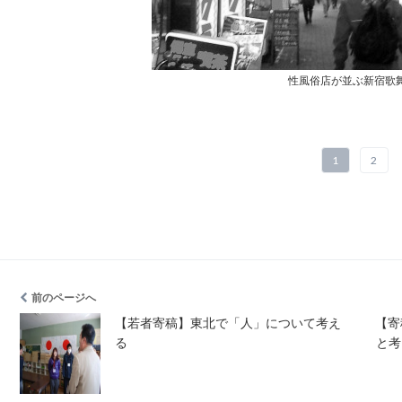
性風俗店が並ぶ新宿歌
1
2
前のページへ
【若者寄稿】東北で「人」について考え
【寄
る
と考