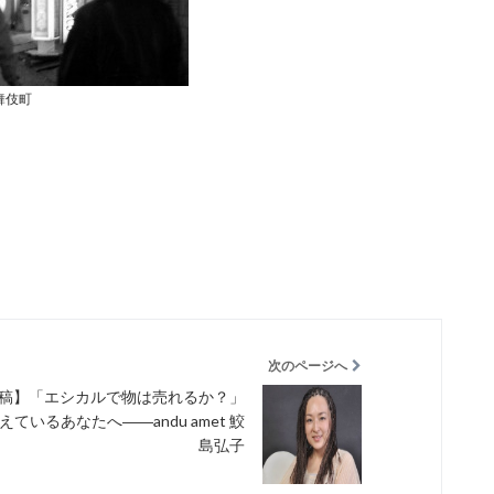
舞伎町
次のページへ
稿】「エシカルで物は売れるか？」
えているあなたへ――andu amet 鮫
島弘子