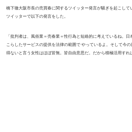
橋下徹大阪市長の売買春に関するツイッター発言が騒ぎを起こして
ツイッターで以下の発言をした。
「批判者は、風俗業＝売春業＝性行為と短絡的に考えているね。日
こらしたサービスの提供を法律の範囲で やっているよ。そして今
得ないと言う女性はほぼ皆無。皆自由意思だ。だから積極活用すれ