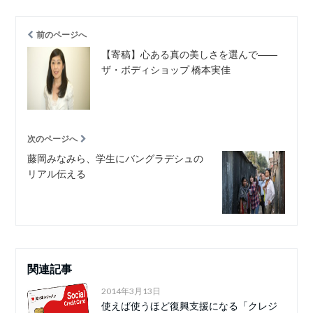
前のページへ
【寄稿】心ある真の美しさを選んで――
ザ・ボディショップ 橋本実佳
次のページへ
藤岡みなみら、学生にバングラデシュの
リアル伝える
関連記事
2014年3月13日
使えば使うほど復興支援になる「クレジ