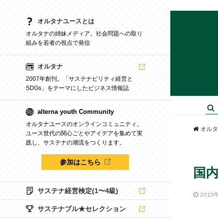
オルタナユースとは
オルタナの姉妹メディア。社会問題への取り
組みを若者の視点で発信
オルタナ
2007年創刊。「サステナビリティ経営と
SDGs」をテーマにしたビジネス情報誌
alterna youth Community
オルタナユースのオンラインコミュニティ。
オルタ
ユース世代の関心ごとやアイデアを集めて実
践し、サステナの潮流をつくります。
参加はこちら
国内
サステナ経営検定(1〜4級)
2013
サステナブル★セレクション