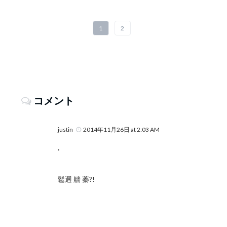
1
2
コメント
justin
2014年11月26日 at 2:03 AM
.
髱迥 艢 蓁?!