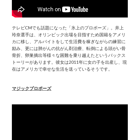
テレビCMでも話題になった「氷上のプロポーズ」。井上
玲奈選手は、オリンピック出場を目指すため国籍をアメリ
カに移し、アルバイトをして生活費を稼ぎながらの練習に
励み、更には肺がんの抗がん剤治療、転倒による頭がい骨
骨折、卵巣摘出等様々な困難を乗り越えたというバックス
トーリーがあります。彼女は2011年に女の子を出産し、現
在はアメリカで幸せな生活を送っているそうです。
マジックプロポーズ