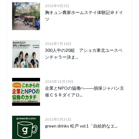
2013年9月3日
胸キュン農家ホームステイ体験記＠ドイ
ツ
2012年7月10日
300人中の20組 アショカ東北ユースベ
ンチャラー決ま...
2013年12月19日
企業とNPOの協働へ――損保ジャパン主
催ＣＳＲダイアロ...
2011年5月31日
green drinks 松戸 vol.1「自給的なエ...