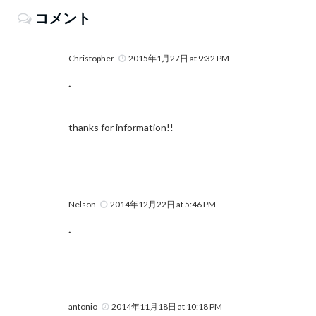
コメント
Christopher
2015年1月27日 at 9:32 PM
.
thanks for information!!
Nelson
2014年12月22日 at 5:46 PM
.
antonio
2014年11月18日 at 10:18 PM