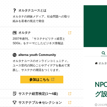
オルタナユースとは
オルタナの姉妹メディア。社会問題への取り
組みを若者の視点で発信
オルタナ
2007年創刊。「サステナビリティ経営と
SDGs」をテーマにしたビジネス情報誌
alterna youth Community
オルタナユースのオンラインコミュニティ。
オルタ
ユース世代の関心ごとやアイデアを集めて実
践し、サステナの潮流をつくります。
参加はこちら
NP
グ
サステナ経営検定(1〜4級)
サステナブル★セレクション
2013