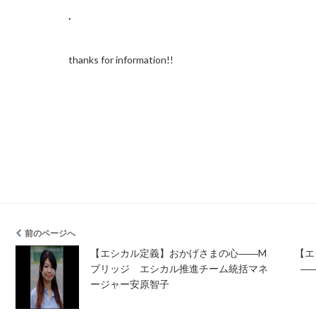
.
thanks for information!!
前のページへ
【エシカル定義】おかげさまの心――M
【エ
ブリッジ エシカル推進チーム統括マネ
―
ージャー安原智子