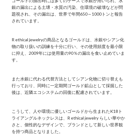
ゴールドの抽出時には多くのケースで水銀が用いられ、水
銀の漏出による土壌・水質の汚染、住環境の破壊などが問
題視され、その漏出は、世界で年間650～1000トンと報告
されています。
R ethical jewelryの商品となるゴールドは、水銀やシアン化
物の取り扱いの訓練を十分に行い、その使用頻度を最小限
に抑え、2009年には使用量の90％の漏出を食い止めていま
す。
また水銀に代わる代替方法としてシアン化物に切り替えも
行っており、同時に一定期間ゴールド鉱山として採掘した
後は、近隣エコシステムの回復に配慮されています。
こうして、人や環境に優しいゴールドから生まれたK18ト
ライアングルネックレスは、R ethical jewelry らしい華やか
さと、個性的なデザインで、ブランドとして新しい世界観
を持つ商品となりました。