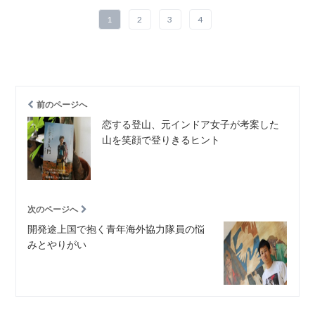
1
2
3
4
前のページへ
恋する登山、元インドア女子が考案した
山を笑顔で登りきるヒント
次のページへ
開発途上国で抱く青年海外協力隊員の悩
みとやりがい