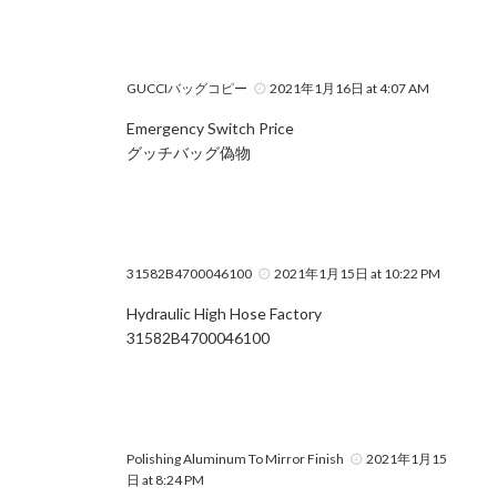
GUCCIバッグコピー
2021年1月16日 at 4:07 AM
Emergency Switch Price
グッチバッグ偽物
31582B4700046100
2021年1月15日 at 10:22 PM
Hydraulic High Hose Factory
31582B4700046100
Polishing Aluminum To Mirror Finish
2021年1月15
日 at 8:24 PM