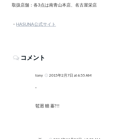
取扱店舗：各3点は南青山本店、名古屋栄店
・
HASUNA公式サイト
コメント
tony
2015年2月7日 at 6:55 AM
.
髱迥 艢 蓁?!!