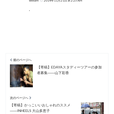
william
2014年11月21日 at 2:25 AM
.
前のページへ
【寄稿】EDAYAスタディーツアーの参加
者募集――山下彩香
次のページへ
【寄稿】かっこいいおしゃれのススメ
――INHEELS 大山多恵子