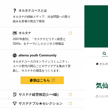
オルタナユースとは
オルタナの姉妹メディア。社会問題への取り
組みを若者の視点で発信
オルタナ
2007年創刊。「サステナビリティ経営と
SDGs」をテーマにしたビジネス情報誌
alterna youth Community
オルタナユースのオンラインコミュニティ。
オルタ
ユース世代の関心ごとやアイデアを集めて実
践し、サステナの潮流をつくります。
参加はこちら
気
サステナ経営検定(1〜4級)
2013
サステナブル★セレクション