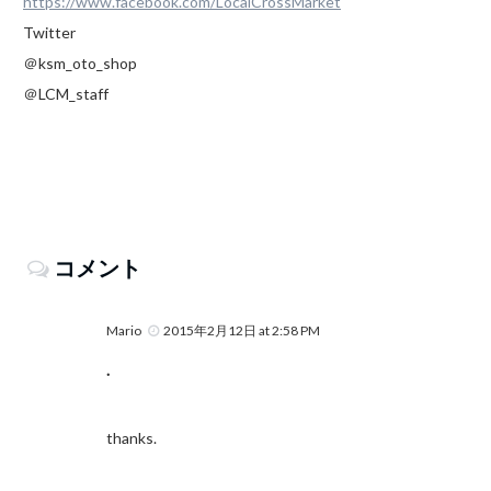
https://www.facebook.com/LocalCrossMarket
Twitter
＠ksm_oto_shop
＠LCM_staff
コメント
Mario
2015年2月12日 at 2:58 PM
.
thanks.