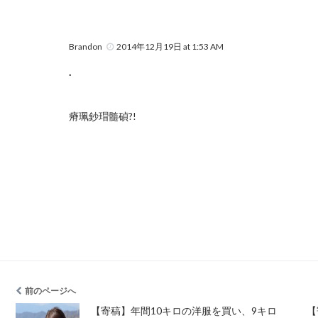
Brandon
2014年12月19日 at 1:53 AM
.
瘠珮鈔瑁髓碵?!
前のページへ
【寄稿】年間10キロの洋服を買い、9キロ
【