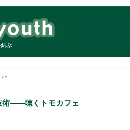
を結ぶ
カフェ
技術――聴くトモカフェ