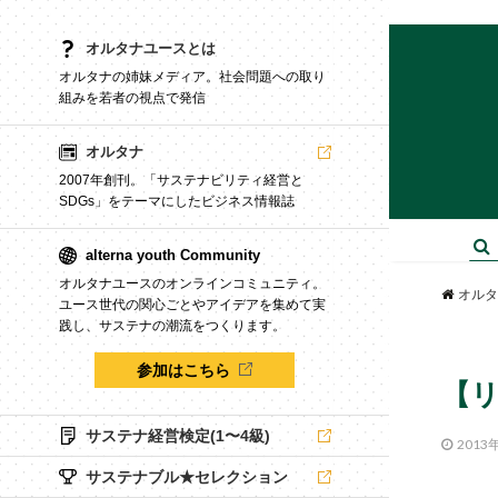
オルタナユースとは
オルタナの姉妹メディア。社会問題への取り
組みを若者の視点で発信
オルタナ
2007年創刊。「サステナビリティ経営と
SDGs」をテーマにしたビジネス情報誌
alterna youth Community
オルタナユースのオンラインコミュニティ。
オルタ
ユース世代の関心ごとやアイデアを集めて実
践し、サステナの潮流をつくります。
参加はこちら
【
サステナ経営検定(1〜4級)
2013
サステナブル★セレクション