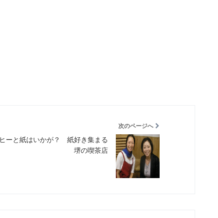
次のページへ
ヒーと紙はいかが？ 紙好き集まる
堺の喫茶店