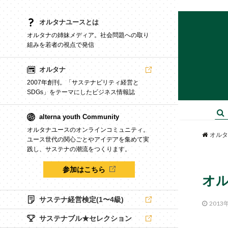
オルタナユースとは
オルタナの姉妹メディア。社会問題への取り
組みを若者の視点で発信
オルタナ
2007年創刊。「サステナビリティ経営と
SDGs」をテーマにしたビジネス情報誌
alterna youth Community
オルタナユースのオンラインコミュニティ。
オルタ
ユース世代の関心ごとやアイデアを集めて実
践し、サステナの潮流をつくります。
参加はこちら
オル
サステナ経営検定(1〜4級)
2013
サステナブル★セレクション