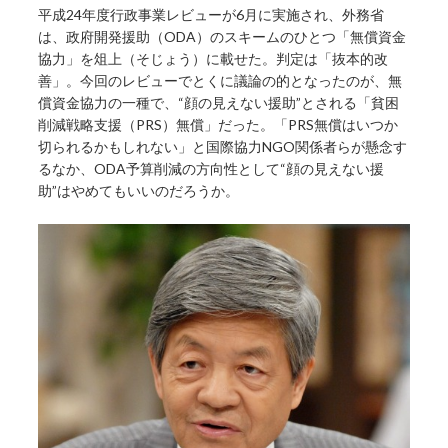
平成24年度行政事業レビューが6月に実施され、外務省
は、政府開発援助（ODA）のスキームのひとつ「無償資金
協力」を俎上（そじょう）に載せた。判定は「抜本的改
善」。今回のレビューでとくに議論の的となったのが、無
償資金協力の一種で、“顔の見えない援助”とされる「貧困
削減戦略支援（PRS）無償」だった。「PRS無償はいつか
切られるかもしれない」と国際協力NGO関係者らが懸念す
るなか、ODA予算削減の方向性として“顔の見えない援
助”はやめてもいいのだろうか。