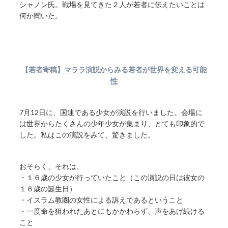
シャノン氏。戦場を見てきた２人が若者に伝えたいことは
何か聞いた。
【若者寄稿】マララ演説からみる若者が世界を変える可能
性
7月12日に、国連である少女が演説を行いました。会場に
は世界からたくさんの少年少女が集まり、とても印象的で
した。私はこの演説をみて、驚きました。
おそらく、それは、
・１６歳の少女が行っていたこと（この演説の日は彼女の
１６歳の誕生日）
・イスラム教圏の女性による訴えであるということ
・一度命を狙われたあとにもかかわらず、声をあげ続ける
こと