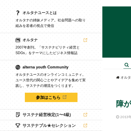
オルタナユースとは
オルタナの姉妹メディア。社会問題への取り
組みを若者の視点で発信
オルタナ
2007年創刊。「サステナビリティ経営と
SDGs」をテーマにしたビジネス情報誌
alterna youth Community
オルタナユースのオンラインコミュニティ。
オルタ
ユース世代の関心ごとやアイデアを集めて実
践し、サステナの潮流をつくります。
参加はこちら
障
サステナ経営検定(1〜4級)
2013
サステナブル★セレクション