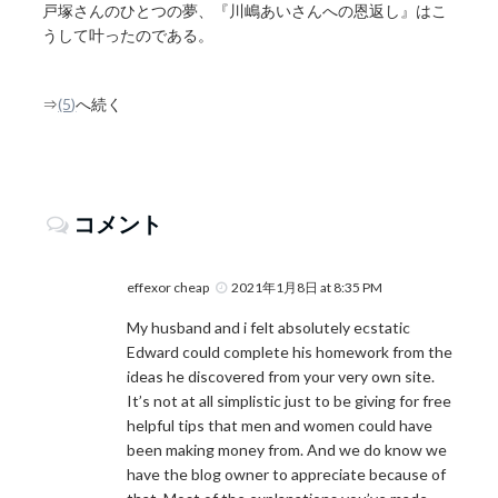
戸塚さんのひとつの夢、『川嶋あいさんへの恩返し』はこ
うして叶ったのである。
⇒
(5)
へ続く
コメント
effexor cheap
2021年1月8日 at 8:35 PM
My husband and i felt absolutely ecstatic
Edward could complete his homework from the
ideas he discovered from your very own site.
It’s not at all simplistic just to be giving for free
helpful tips that men and women could have
been making money from. And we do know we
have the blog owner to appreciate because of