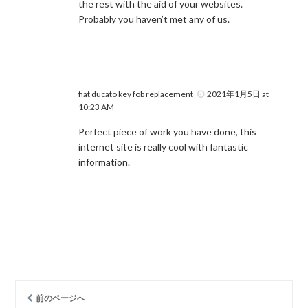
the rest with the aid of your websites.
Probably you haven’t met any of us.
fiat ducato key fob replacement
2021年1月5日 at
10:23 AM
Perfect piece of work you have done, this
internet site is really cool with fantastic
information.
前のページへ