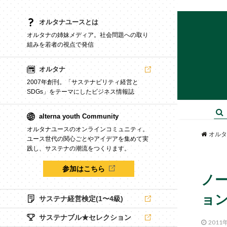
オルタナユースとは
オルタナの姉妹メディア。社会問題への取り
組みを若者の視点で発信
オルタナ
2007年創刊。「サステナビリティ経営と
SDGs」をテーマにしたビジネス情報誌
alterna youth Community
オルタナユースのオンラインコミュニティ。
オルタ
ユース世代の関心ごとやアイデアを集めて実
践し、サステナの潮流をつくります。
参加はこちら
ノ
ョ
サステナ経営検定(1〜4級)
サステナブル★セレクション
2011