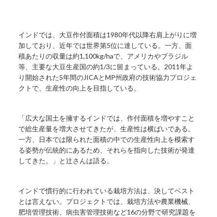
インドでは、大豆作付面積は1980年代以降右肩上がりに増
加しており、近年では世界第5位に達している。一方、面
積あたりの収量は約1,100kg/haで、アメリカやブラジル
等、主要な大豆生産国の約1/3に留まっている。2011年よ
り開始された5年間のJICAとMP州政府の技術協力プロジェ
クトで、生産性の向上を目指している。
「広大な国土を擁するインドでは、作付面積を増やすこと
で総生産量を増大させてきたが、生産性は横ばいである。
一方、日本では限られた面積の中での生産性向上を模索す
る姿勢が伝統的にあるため、それらを指向した技術が発達
してきた。」と辻さんは語る。
インドで慣行的に行われている栽培方法は、決してベスト
とは言えない。プロジェクトでは、栽培方法や農業機械、
肥培管理技術、病虫害管理技術など16の分野で研究課題を