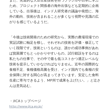
また、先進的な大豆生産技術を持つブラジルや日本に学ぶ
ため、プロジェクト関係者の海外出張なども定期的に企画
している。出張後は、インド人研究者の議論や発想に、海
外の動向、技術が含まれることが多くなり視野や見識の広
がりを感じているようだ。
「今後は技術開発のための研究から、実際の農場現場での
実証試験に軸足を移し、それぞれの技術を評価・修正して
いく段階です。技術というものは、誰かの成功事例があれ
ば貧困層でもとっかかりやすいもの。試行錯誤をするのは
私たちの仕事で、その中で最も低コストかつ適正レベルな
技術を提示していかなければなりません。近年の国際的な
食糧不足、食糧価格高騰を受け、インド国内でも食糧の安
全保障に対する関心が高まってきています。安定した食料
生産に寄与できるよう、MP州で成果を上げたい。」と辻さ
んは意気込む。
・JICAトップページ
http://www.jica.go.jp/