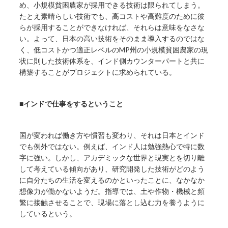
め、小規模貧困農家が採用できる技術は限られてしまう。
たとえ素晴らしい技術でも、高コストや高難度のために彼
らが採用することができなければ、それらは意味をなさな
い。よって、日本の高い技術をそのまま導入するのではな
く、低コストかつ適正レベルのMP州の小規模貧困農家の現
状に則した技術体系を、インド側カウンターパートと共に
構築することがプロジェクトに求められている。
■インドで仕事をするということ
国が変われば働き方や慣習も変わり、それは日本とインド
でも例外ではない。例えば、インド人は勉強熱心で特に数
字に強い。しかし、アカデミックな世界と現実とを切り離
して考えている傾向があり、研究開発した技術がどのよう
に自分たちの生活を変えるのかといったことに、なかなか
想像力が働かないようだ。指導では、土や作物・機械と頻
繁に接触させることで、現場に落とし込む力を養うように
しているという。