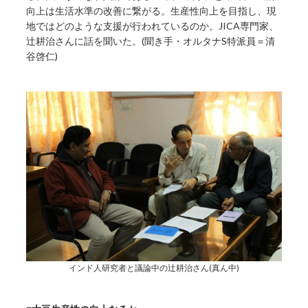
向上は生活水準の改善に繋がる。生産性向上を目指し、現
地ではどのような支援が行われているのか。JICA専門家、
辻耕治さんに話を聞いた。(聞き手・オルタナS特派員＝清
谷啓仁)
インド人研究者と議論中の辻耕治さん(真ん中)