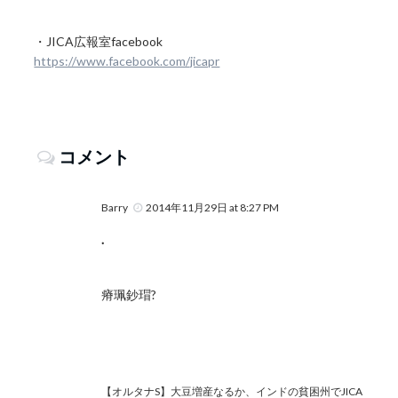
・JICA広報室facebook
https://www.facebook.com/jicapr
コメント
Barry
2014年11月29日 at 8:27 PM
.
瘠珮鈔瑁?
【オルタナS】大豆増産なるか、インドの貧困州でJICA