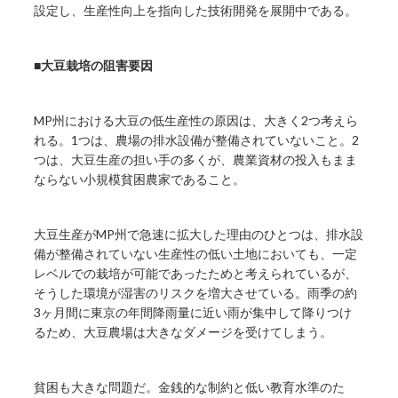
設定し、生産性向上を指向した技術開発を展開中である。
■大豆栽培の阻害要因
MP州における大豆の低生産性の原因は、大きく2つ考えら
れる。1つは、農場の排水設備が整備されていないこと。2
つは、大豆生産の担い手の多くが、農業資材の投入もまま
ならない小規模貧困農家であること。
大豆生産がMP州で急速に拡大した理由のひとつは、排水設
備が整備されていない生産性の低い土地においても、一定
レベルでの栽培が可能であったためと考えられているが、
そうした環境が湿害のリスクを増大させている。雨季の約
3ヶ月間に東京の年間降雨量に近い雨が集中して降りつけ
るため、大豆農場は大きなダメージを受けてしまう。
貧困も大きな問題だ。金銭的な制約と低い教育水準のた