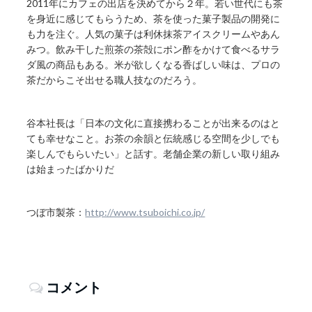
2011年にカフェの出店を決めてから２年。若い世代にも茶
を身近に感じてもらうため、茶を使った菓子製品の開発に
も力を注ぐ。人気の菓子は利休抹茶アイスクリームやあん
みつ。飲み干した煎茶の茶殻にポン酢をかけて食べるサラ
ダ風の商品もある。米が欲しくなる香ばしい味は、プロの
茶だからこそ出せる職人技なのだろう。
谷本社長は「日本の文化に直接携わることが出来るのはと
ても幸せなこと。お茶の余韻と伝統感じる空間を少しでも
楽しんでもらいたい」と話す。老舗企業の新しい取り組み
は始まったばかりだ
つぼ市製茶：
http://www.tsuboichi.co.jp/
コメント