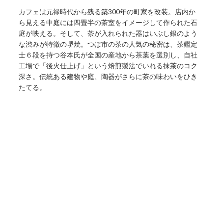
カフェは元禄時代から残る築300年の町家を改装。店内か
ら見える中庭には四畳半の茶室をイメージして作られた石
庭が映える。そして、茶が入れられた器はいぶし銀のよう
な渋みが特徴の堺焼。つぼ市の茶の人気の秘密は、茶鑑定
士６段を持つ谷本氏が全国の産地から茶葉を選別し、自社
工場で「後火仕上げ」という焙煎製法でいれる抹茶のコク
深さ。伝統ある建物や庭、陶器がさらに茶の味わいをひき
たてる。