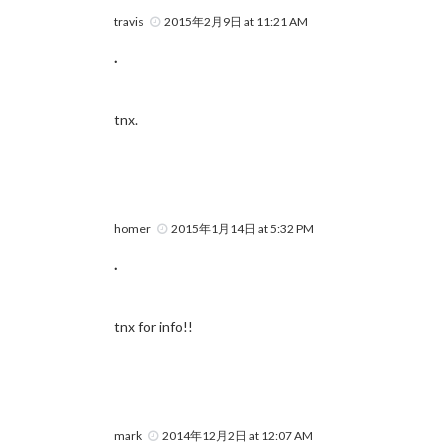
travis
2015年2月9日 at 11:21 AM
.
tnx.
homer
2015年1月14日 at 5:32 PM
.
tnx for info!!
mark
2014年12月2日 at 12:07 AM