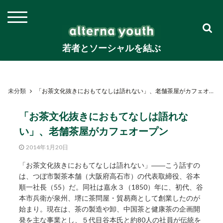
若者とソーシャルを結ぶ
未分類
「お茶文化抜きにおもてなしは語れない」、老舗茶屋がカフェオープン
「お茶文化抜きにおもてなしは語れな
い」、老舗茶屋がカフェオープン
2014年1月20日
「お茶文化抜きにおもてなしは語れない」――こう話すの
は、つぼ市製茶本舗（大阪府高石市）の代表取締役、谷本
順一社長（55）だ。同社は嘉永３（1850）年に、初代、谷
本市兵衛が泉州、堺に茶問屋・貿易商として創業したのが
始まり。現在は、茶の製造や卸、中国茶と健康茶の企画開
発を主な事業とし、５代目谷本氏と約80人の社員が伝統を