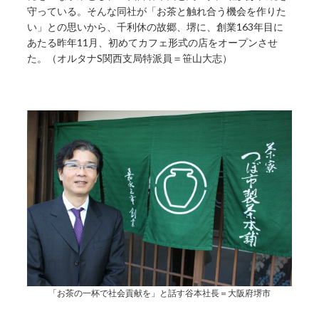
守っている。そんな同社が「お茶と触れ合う機会を作りた
い」との思いから、千利休の故郷、堺に、創業163年目に
あたる昨年11月、初めてカフェ形式の店をオープンさせ
た。（オルタナS関西支局特派員＝笹山大志）
「お茶の一杯で社会貢献を」と話す谷本社長＝大阪府堺市