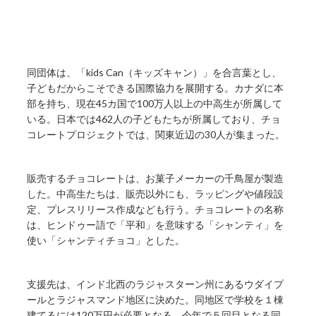
同団体は、「kids Can（キッズキャン）」を合言葉とし、
子どもだからこそできる国際協力を展開する。カナダに本
部を持ち、現在45カ国で100万人以上の中高生が所属して
いる。日本では462人の子どもたちが所属しており、チョ
コレートプロジェクトでは、関東近辺の30人が集まった。
販売するチョコレートは、お菓子メーカーの千鳥屋が製造
した。中高生たちは、販売以外にも、ラッピングや値段設
定、プレスリリース作成なども行う。チョコレートの名称
は、ヒンドゥー語で「平和」を意味する「シャンティ」を
使い「シャンティチョコ」とした。
支援先は、インド北西のラジャスターン州にあるウダイプ
ールとラジャスマンド地区に決めた。同地区で学校を１棟
建てるには120万円が必要となる。今年で５回目となる同