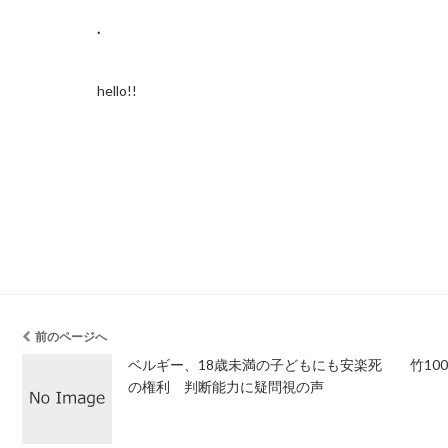
.
hello!!
前のページへ
ベルギー、18歳未満の子どもにも安楽死
竹1
の権利 判断能力に疑問視の声