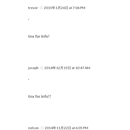
trevor
2015年1月26日 at 7:06 PM
.
tnx for info!
joseph
2014年12月15日 at 10:47 AM
.
tnx for info!!
nelson
2014年11月22日 at 6:05 PM