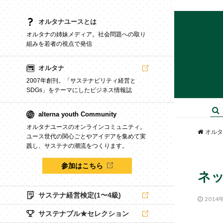
オルタナユースとは
オルタナの姉妹メディア。社会問題への取り
組みを若者の視点で発信
オルタナ
2007年創刊。「サステナビリティ経営と
SDGs」をテーマにしたビジネス情報誌
alterna youth Community
オルタナユースのオンラインコミュニティ。
オルタ
ユース世代の関心ごとやアイデアを集めて実
践し、サステナの潮流をつくります。
参加はこちら
ネ
サステナ経営検定(1〜4級)
2014
サステナブル★セレクション