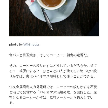
photo by
Wikimedia
食パンと目玉焼き、そしてコーヒー。朝食の定番だ。
その、コーヒーの絞りかすはどうしているだろうか。捨て
る？ 堆肥にする？ ほとんどの人が捨てるに違いない絞
りかすは、実はバイオマス燃料として使うことができる。
住友金属鹿島火力発電所では、コーヒーの絞りかすを石炭
と混ぜて発電する「バイオマス混焼発電」を開始した。原
料となるコーヒーかすは、飲料メーカーから購入してい
る。