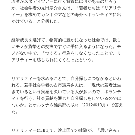
若者がスタディツアーに行く背景には何があるのだろう
か。社会学者の見田宗介さんは、「若者たちは『リアリテ
ィー』を求めてカンボジアなどの海外へボランティアに出
かけている」と分析した。
経済成長を遂げて、物質的に豊かになった社会では、欲し
いモノが貨幣との交換ですぐに手に入るようになった。モ
ノがない中で、「つくる」行為をしなくなったことで、リ
アリティーを感じられにくくなったという。
リアリティーを求めることで、自分探しにつながるといわ
れる。若手社会学者の古市憲寿さんは、「現代の若者は生
きているという実感を欠いている人が多いので、ボランテ
ィアを行う。社会貢献を通じた自分探しをしているのでは
ないか」とオルタナＳ編集部の取材（2012年10月）で答え
た。
リアリティーに加えて、途上国での体験が、「思い込み」