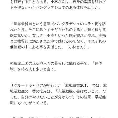
を打破することもある。小林さんは、自身の常識を疑わざ
るを得なかったバングラデシュでのある体験を話した。
「世界最貧国という意識でバングラデシュのスラム街を訪
れたとき、そこに暮らす子どもたちの明るく、輝く様な笑
顔に驚いた。貧しさ＝不幸といった固定観念が崩れ、幸福
とは物質的に満たされた中で感じるのでなく、それぞれの
価値観の中にある事を実感した」（小林さん）。
発展途上国の現状や人々の暮らしに触れる事で、「原体
験」を得る人も多いと言う。
リクルートキャリアが発行した「就職白書2013」では、就
職活動生の一番の悩みは、「志望動機が書けないこと」だ
った。自分のやりたいことが分からず、その結果、早期離
職にもつながっている。