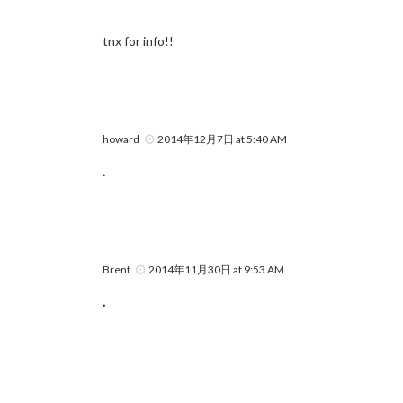
tnx for info!!
howard
2014年12月7日 at 5:40 AM
.
Brent
2014年11月30日 at 9:53 AM
.