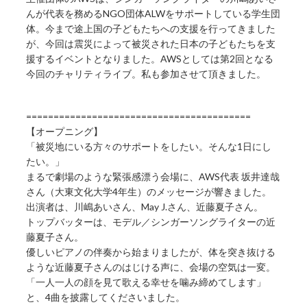
んが代表を務めるNGO団体ALWをサポートしている学生団
体。今まで途上国の子どもたちへの支援を行ってきました
が、今回は震災によって被災された日本の子どもたちを支
援するイベントとなりました。AWSとしては第2回となる
今回のチャリティライブ。私も参加させて頂きました。
=========================================
【オープニング】
「被災地にいる方々のサポートをしたい。そんな1日にし
たい。」
まるで劇場のような緊張感漂う会場に、AWS代表 坂井達哉
さん（大東文化大学4年生）のメッセージが響きました。
出演者は、川嶋あいさん、May J.さん、近藤夏子さん。
トップバッターは、モデル／シンガーソングライターの近
藤夏子さん。
優しいピアノの伴奏から始まりましたが、体を突き抜ける
ような近藤夏子さんのはじける声に、会場の空気は一変。
「一人一人の顔を見て歌える幸せを噛み締めてします」
と、4曲を披露してくださいました。