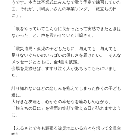
うです。本当は卒業式にみんなで歌う予定で練習していた
曲。それが、川嶋あいさんの卒業ソング、「旅立ちの日
に」。
「歌をやっていてこんなに良かったって実感できたときは
なかった」と、声を震わせていた川嶋さん。
「震災遺児・孤児の子どもたちに、与えても、与えても、
足りないぐらいのいっぱいの優しさを届けたい。」そんな
メッセージとともに、全4曲を披露。
会場を見渡せば、すすり泣く人があちらこちらにいまし
た。
計り知れないほどの悲しみを抱えてしまった多くの子ども
達に、
大好きな友達と、心からの幸せなを噛みしめながら、
「旅立ちの日に」を満面の笑顔で歌える日が訪れますよう
に。
【ふるさとで今も頑張る被災地にいる方々を想って全員合
唱】