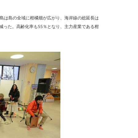
。中島は島の全域に柑橘畑が広がり、海岸線の総延長は
まで減った。高齢化率も55％となり、主力産業である柑