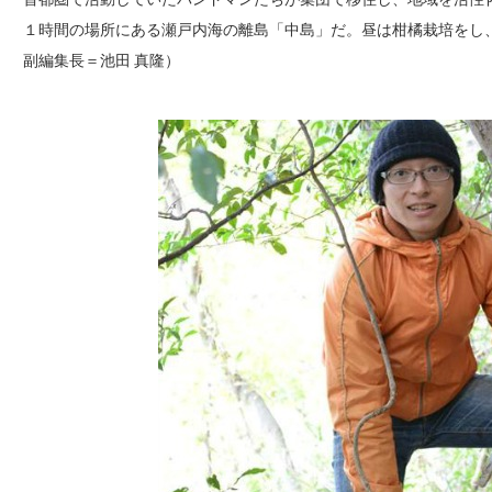
１時間の場所にある瀬戸内海の離島「中島」だ。昼は柑橘栽培をし
副編集長＝池田 真隆）