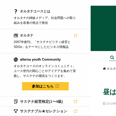
オルタナユースとは
オルタナの姉妹メディア。社会問題への取り
組みを若者の視点で発信
オルタナ
2007年創刊。「サステナビリティ経営と
SDGs」をテーマにしたビジネス情報誌
alterna youth Community
オルタナユースのオンラインコミュニティ。
オルタ
ユース世代の関心ごとやアイデアを集めて実
践し、サステナの潮流をつくります。
参加はこちら
昼
サステナ経営検定(1〜4級)
2014
サステナブル★セレクション