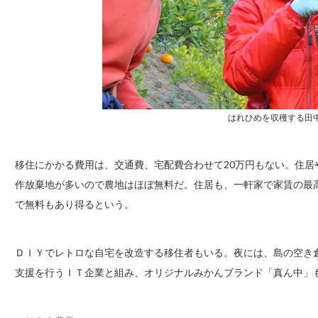
はれひめを収穫する田
移住にかかる費用は、交通費、宅配費合わせて20万円もない。住
作放棄地が多いので農地はほぼ無料だ。住居も、一軒家で家賃の最
で無料もあり得るという。
ＤＩＹでレトロな自宅を改造する移住者もいる。夜には、島の空き
支援を行うＩＴ企業と組み、オリジナルみかんブランド「真ん中」