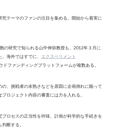
研究テーマのファンの注目を集める。開始から着実に
胞の研究で知られる山中伸弥教授も、2012年３月に
た。海外ではすでに、
エクスペリメント
ウドファンディングプラットフォームが複数ある。
のの、挑戦者の未熟さなどを原因に企画倒れに陥って
はプロジェクト内容の審査には力を入れる。
究プロセスの正当性を吟味。計画が科学的な手続きを
ら判断する。