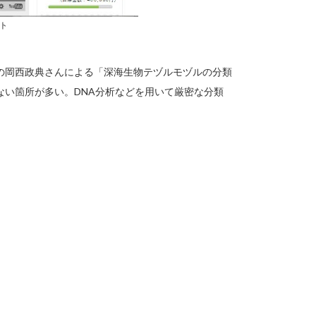
ト
の岡西政典さんによる「深海生物テヅルモヅルの分類
ない箇所が多い。DNA分析などを用いて厳密な分類