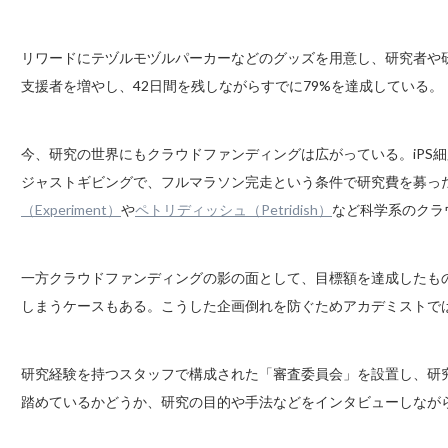
リワードにテヅルモヅルパーカーなどのグッズを用意し、研究者や
支援者を増やし、42日間を残しながらすでに79%を達成している。
今、研究の世界にもクラウドファンディングは広がっている。iPS細
ジャストギビングで、フルマラソン完走という条件で研究費を募っ
（Experiment）
や
ペトリディッシュ（Petridish）
など科学系のクラ
一方クラウドファンディングの影の面として、目標額を達成したも
しまうケースもある。こうした企画倒れを防ぐためアカデミストで
研究経験を持つスタッフで構成された「審査委員会」を設置し、研
踏めているかどうか、研究の目的や手法などをインタビューしなが