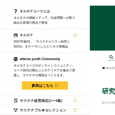
オルタナユースとは
オルタナの姉妹メディア。社会問題への取り
組みを若者の視点で発信
オルタナ
2007年創刊。「サステナビリティ経営と
SDGs」をテーマにしたビジネス情報誌
alterna youth Community
オルタナユースのオンラインコミュニティ。
オルタ
ユース世代の関心ごとやアイデアを集めて実
践し、サステナの潮流をつくります。
参加はこちら
研
サステナ経営検定(1〜4級)
2014
サステナブル★セレクション