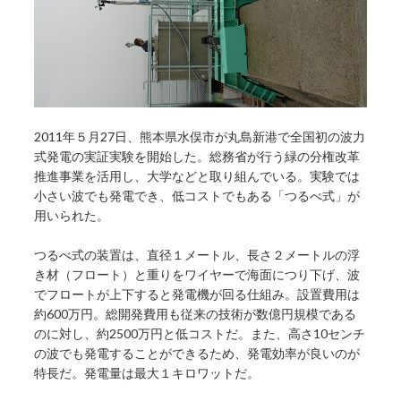
2011年５月27日、熊本県水俣市が丸島新港で全国初の波力
式発電の実証実験を開始した。総務省が行う緑の分権改革
推進事業を活用し、大学などと取り組んでいる。実験では
小さい波でも発電でき、低コストでもある「つるべ式」が
用いられた。
つるべ式の装置は、直径１メートル、長さ２メートルの浮
き材（フロート）と重りをワイヤーで海面につり下げ、波
でフロートが上下すると発電機が回る仕組み。設置費用は
約600万円。総開発費用も従来の技術が数億円規模である
のに対し、約2500万円と低コストだ。また、高さ10センチ
の波でも発電することができるため、発電効率が良いのが
特長だ。発電量は最大１キロワットだ。