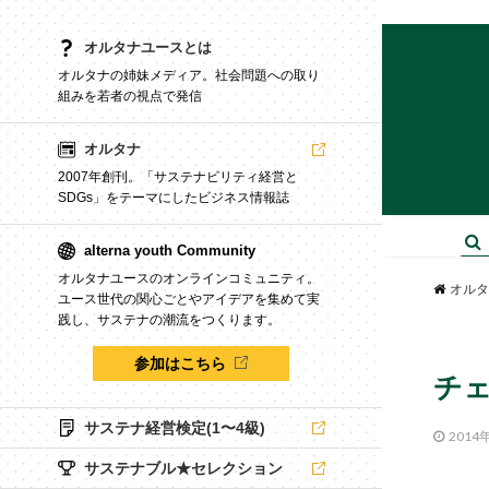
オルタナユースとは
オルタナの姉妹メディア。社会問題への取り
組みを若者の視点で発信
オルタナ
2007年創刊。「サステナビリティ経営と
SDGs」をテーマにしたビジネス情報誌
alterna youth Community
オルタナユースのオンラインコミュニティ。
オルタ
ユース世代の関心ごとやアイデアを集めて実
践し、サステナの潮流をつくります。
参加はこちら
チ
サステナ経営検定(1〜4級)
2014
サステナブル★セレクション