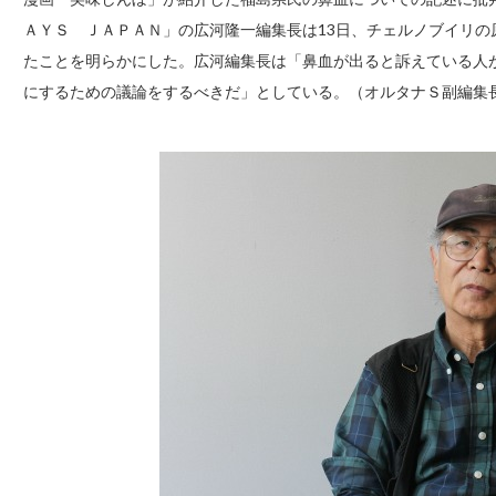
ＡＹＳ ＪＡＰＡＮ」の広河隆一編集長は13日、チェルノブイリの
たことを明らかにした。広河編集長は「鼻血が出ると訴えている人
にするための議論をするべきだ」としている。（オルタナＳ副編集長