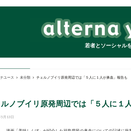
若者とソーシャル
ナユース
未分類
チェルノブイリ原発周辺では「５人に１人が鼻血」報告も
ェルノブイリ原発周辺では「５人に１
年5月13日
漫画「美味しんぼ」が紹介した福島県民の鼻血についての記述に批