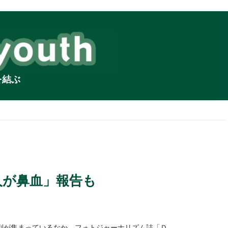
を結ぶ
人が鼻血」報告も
判が集まっているなか、フォトジャーナリズム誌「Ｄ