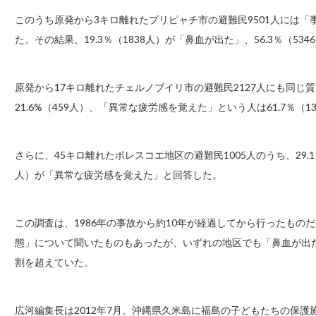
このうち原発から3キロ離れたプリピャチ市の避難民9501人には
た。その結果、19.3％（1838人）が「鼻血が出た」、56.3％（
原発から17キロ離れたチェルノブイリ市の避難民2127人にも同
21.6%（459人）、「異常な疲労感を覚えた」という人は61.7％（1
さらに、45キロ離れたポレスコエ地区の避難民1005人のうち、29.1
人）が「異常な疲労感を覚えた」と回答した。
この調査は、1986年の事故から約10年が経過してから行ったも
態」について聞いたものもあったが、いずれの地区でも「鼻血が出
割を超えていた。
広河編集長は2012年7月、沖縄県久米島に福島の子どもたちの保