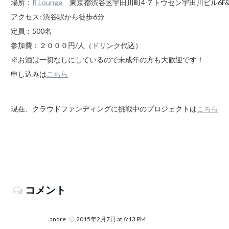
場所：
R Lounge
東京都渋谷区宇田川町4-7 トウセン宇田川ビル6F&
アクセス: 渋谷駅から徒歩6分
定員：500名
参加費：２０００円/人（ドリンク代込）
※お酒は一切なしにしているので未成年の方も大歓迎です！
申し込みは
こちら
現在、クラウドファンディングに挑戦中のプロジェクトは
こちら
コメント
andre
2015年2月7日 at 6:13 PM