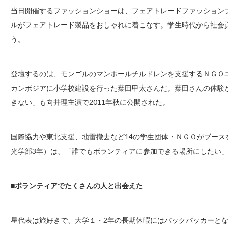
当日開催するファッションショーは、フェアトレードファッション
ルがフェアトレード製品をおしゃれに着こなす。学生時代から社会
う。
登壇するのは、モンゴルのマンホールチルドレンを支援するＮＧＯ
カンボジアに小学校建設を行った葉田甲太さんだ。葉田さんの体験
きない」も向井理主演で2011年秋に公開された。
国際協力や東北支援、地雷撤去など14の学生団体・ＮＧＯがブー
光学部3年）は、「誰でもボランティアに参加できる場所にしたい
■ボランティアでたくさんの人と出会えた
星代表は旅好きで、大学１・2年の長期休暇にはバックパッカーと