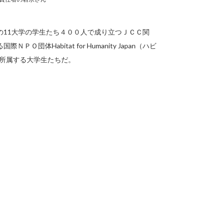
11大学の学生たち４００人で成り立つＪＣＣ関
Habitat for Humanity Japan（ハビ
に所属する大学生たちだ。