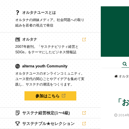
オルタナユースとは
オルタナの姉妹メディア。社会問題への取り
組みを若者の視点で発信
オルタナ
2007年創刊。「サステナビリティ経営と
SDGs」をテーマにしたビジネス情報誌
alterna youth Community
オルタナユースのオンラインコミュニティ。
オルタ
ユース世代の関心ごとやアイデアを集めて実
践し、サステナの潮流をつくります。
参加はこちら
「
サステナ経営検定(1〜4級)
2014
サステナブル★セレクション