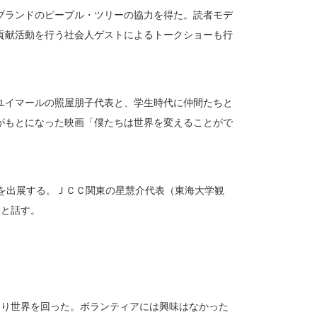
ブランドのピープル・ツリーの協力を得た。読者モデ
貢献活動を行う社会人ゲストによるトークショーも行
ユイマールの照屋朋子代表と、学生時代に仲間たちと
がもとになった映画「僕たちは世界を変えることがで
スを出展する。ＪＣＣ関東の星慧介代表（東海大学観
」と話す。
なり世界を回った。ボランティアには興味はなかった