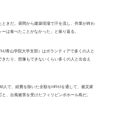
たときだ。昼間から建築現場で汗を流し、作業が終わ
レーは食べたことがなかった」と振り返る。
FHJ青山学院大学支部）はボランティアで多くの人と
できたり、想像もできないくらい多くの人と出会え
00人で、経費を除いた全額をHFHJを通して、被災家
町と、台風被害を受けたフィリピンボホール島だ。