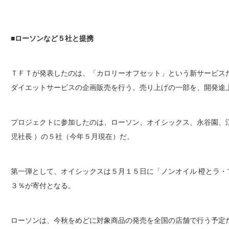
■ローソンなど５社と提携
ＴＦＴが発表したのは、「カロリーオフセット」という新サービス
ダイエットサービスの企画販売を行う。売り上げの一部を、開発途
プロジェクトに参加したのは、ローソン、オイシックス、永谷園、江崎
児社長 ）の５社（今年５月現在）だ。
第一弾として、オイシックスは５月１５日に「ノンオイル 橙とラ
３％が寄付となる。
ローソンは、今秋をめどに対象商品の発売を全国の店舗で行う予定