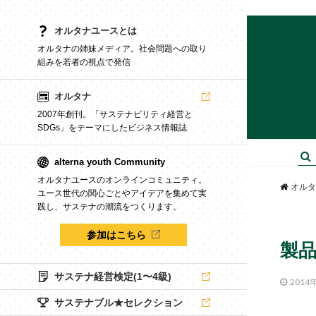
オルタナユースとは
オルタナの姉妹メディア。社会問題への取り
組みを若者の視点で発信
オルタナ
2007年創刊。「サステナビリティ経営と
SDGs」をテーマにしたビジネス情報誌
alterna youth Community
オルタナユースのオンラインコミュニティ。
オルタ
ユース世代の関心ごとやアイデアを集めて実
践し、サステナの潮流をつくります。
参加はこちら
製
サステナ経営検定(1〜4級)
2014
サステナブル★セレクション