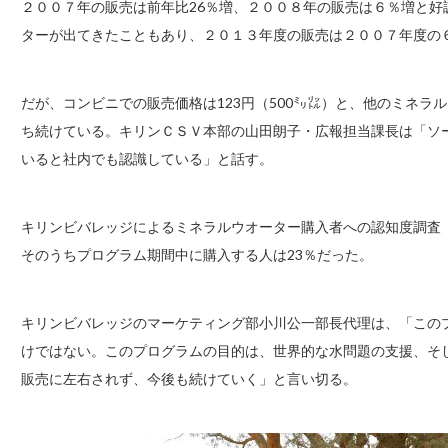
２００７年の販売は前年比26％増、２００８年の販売は６％増と
ターが出てきたこともあり、２０１３年度の販売は２００７年度の
だが、コンビニでの販売価格は123円（500㍉㍑）と、他のミネラ
ち続けている。キリンＣＳＶ本部の山田朗子・広報担当課長は「ソ
いると社内でも認識している」と話す。
キリンビバレッジによるミネラルウオーター購入者への認知度調査
そのうちプログラム期間中に購入する人は23％だった。
キリンビバレッジのマーケティング部小川公一部長代理は、「この
けではない。このプログラムの目的は、世界的な水問題の支援、そ
販売に左右されず、今後も続けていく」と言い切る。