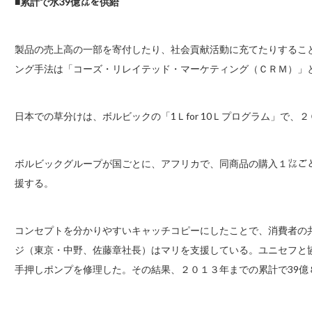
■累計で水39億㍑を供給
製品の売上高の一部を寄付したり、社会貢献活動に充てたりするこ
ング手法は「コーズ・リレイテッド・マーケティング（ＣＲＭ）」
日本での草分けは、ボルビックの「1Ｌfor 10Ｌプログラム」で、
ボルビックグループが国ごとに、アフリカで、同商品の購入１㍑ご
援する。
コンセプトを分かりやすいキャッチコピーにしたことで、消費者の
ジ（東京・中野、佐藤章社長）はマリを支援している。ユニセフと
手押しポンプを修理した。その結果、２０１３年までの累計で39億