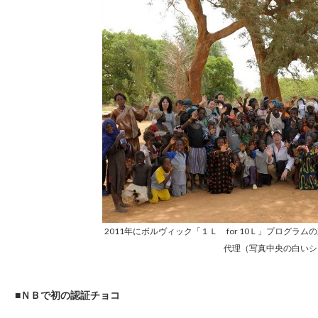
2011年にボルヴィック「１Ｌ for 10Ｌ」プログラ
代理（写真中央の白いシ
■ＮＢで初の認証チョコ