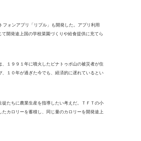
ートフォンアプリ「リプル」も開発した。アプリ利用
通じて開発途上国の学校菜園づくりや給食提供に充てら
は、１９９１年に噴火したピナトゥボ山の被災者が住
び、１０年が過ぎた今でも、経済的に遅れているとい
生徒たちに農業生産を指導したい考えだ。ＴＦＴの小
したカロリーを蓄積し、同じ量のカロリーを開発途上