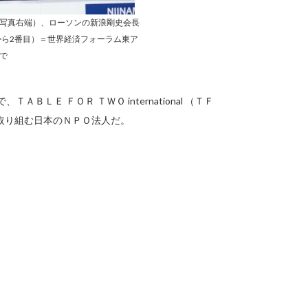
写真右端）、ローソンの新浪剛史会長
ら2番目）＝世界経済フォーラム東ア
で
Ｅ ＦＯＲ ＴＷＯ international （ＴＦ
取り組む日本のＮＰＯ法人だ。