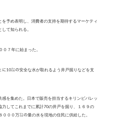
とを予め表明し、消費者の支持を期待するマーケティ
として知られる。
２００７年に始まった。
とに10㍑の安全な水が取れるよう井戸掘りなどを支
共感を集めた。日本で販売を担当するキリンビバレッ
協力してこれまでに累計70の井戸を掘り、１６９の
８０００万㍑の量の水を現地の住民に供給した。