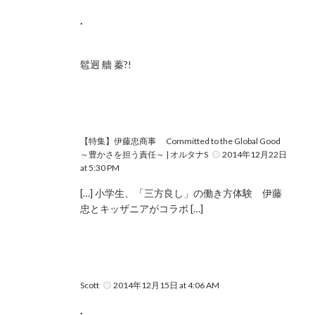
.
髱迥 艢 蓁?!
【特集】伊藤忠商事 Committed to the Global Good
～豊かさを担う責任～ | オルタナS
2014年12月22日
at 5:30 PM
[…] 小学生、「三方良し」の働き方体験 伊藤
忠とキッザニアがコラボ […]
Scott
2014年12月15日 at 4:06 AM
.