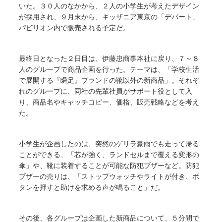
いた。３０人のなかから、２人の小学生が考えたデザイン
が採用され、９月末から、キッザニア東京の「デパート」
パビリオン内で販売される予定だ。
最終日となった２日目は、伊藤忠商事本社に戻り、７～８
人のグループで商品企画を行った。テーマは、「学校生活
で展開する『瞬足』ブランドの靴以外の新商品」。それぞ
れのグループに、同社の先輩社員がサポート役として入
り、商品名やキャッチコピー、価格、販売戦略などを考え
た。
小学生が企画したのは、突然のゲリラ豪雨でも走って帰る
ことができる、「芯が強く、ランドセルまで覆える変形の
傘」や、靴に装着することが可能な防犯ブザーなど。防犯
ブザーの売りは、「ストップウォッチやライトが付き、ボ
タンを押すと助けを求める声が鳴ること」だ。
その後、各グループは企画した新商品について、５分間で