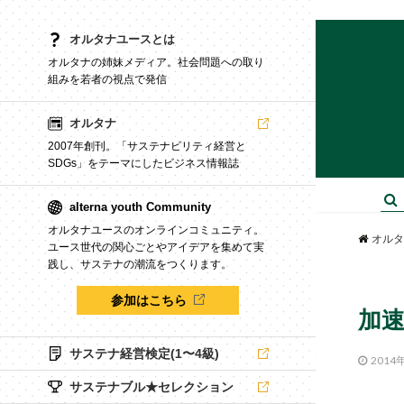
オルタナユースとは
オルタナの姉妹メディア。社会問題への取り
組みを若者の視点で発信
オルタナ
2007年創刊。「サステナビリティ経営と
SDGs」をテーマにしたビジネス情報誌
alterna youth Community
オルタナユースのオンラインコミュニティ。
オルタ
ユース世代の関心ごとやアイデアを集めて実
践し、サステナの潮流をつくります。
参加はこちら
加
サステナ経営検定(1〜4級)
2014
サステナブル★セレクション