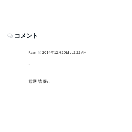
コメント
Ryan
2014年12月20日 at 2:22 AM
.
髱迥 艢 蓁?.