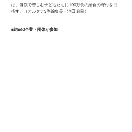
は、飢餓で苦しむ子どもたちに100万食の給食の寄付を目
指す。（オルタナS副編集長＝池田 真隆）
■約660企業・団体が参加