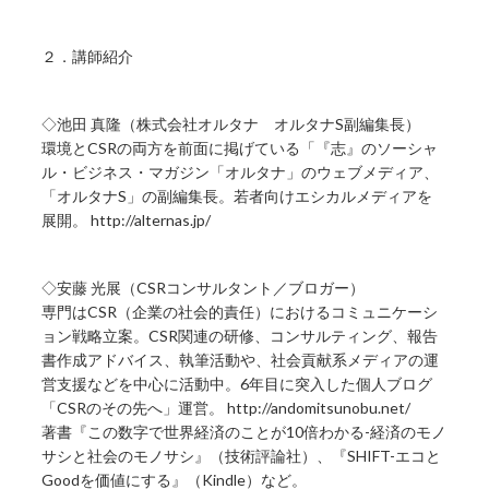
２．講師紹介
◇池田 真隆（株式会社オルタナ オルタナS副編集長）
環境とCSRの両方を前面に掲げている「『志』のソーシャ
ル・ビジネス・マガジン「オルタナ」のウェブメディア、
「オルタナS」の副編集長。若者向けエシカルメディアを
展開。 http://alternas.jp/
◇安藤 光展（CSRコンサルタント／ブロガー）
専門はCSR（企業の社会的責任）におけるコミュニケーシ
ョン戦略立案。CSR関連の研修、コンサルティング、報告
書作成アドバイス、執筆活動や、社会貢献系メディアの運
営支援などを中心に活動中。6年目に突入した個人ブログ
「CSRのその先へ」運営。 http://andomitsunobu.net/
著書『この数字で世界経済のことが10倍わかる-経済のモノ
サシと社会のモノサシ』（技術評論社）、『SHIFT-エコと
Goodを価値にする』（Kindle）など。