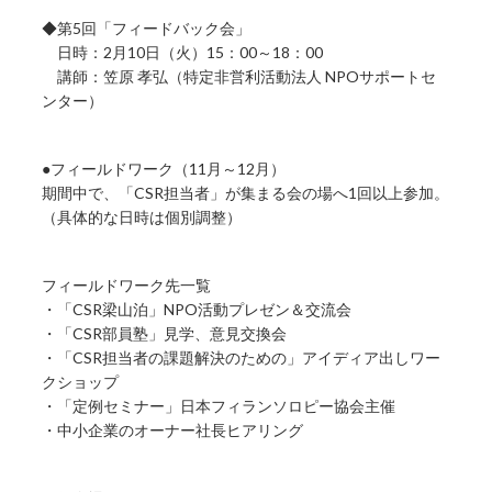
◆第5回「フィードバック会」
日時：2月10日（火）15：00～18：00
講師：笠原 孝弘（特定非営利活動法人 NPOサポートセ
ンター）
●フィールドワーク（11月～12月）
期間中で、「CSR担当者」が集まる会の場へ1回以上参加。
（具体的な日時は個別調整）
フィールドワーク先一覧
・「CSR梁山泊」NPO活動プレゼン＆交流会
・「CSR部員塾」見学、意見交換会
・「CSR担当者の課題解決のための」アイディア出しワー
クショップ
・「定例セミナー」日本フィランソロピー協会主催
・中小企業のオーナー社長ヒアリング