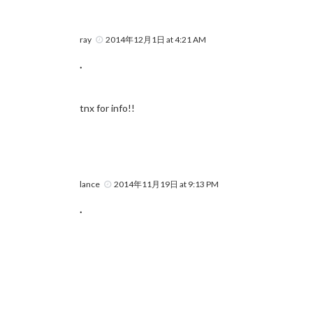
ray
2014年12月1日 at 4:21 AM
.
tnx for info!!
lance
2014年11月19日 at 9:13 PM
.