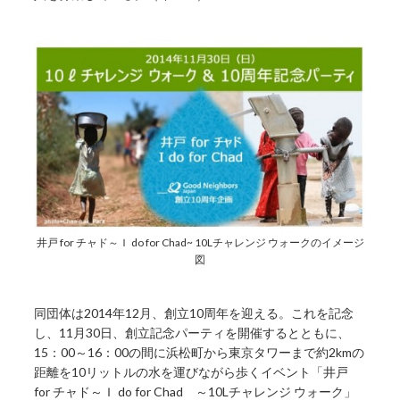
井戸 for チャド～Ｉ do for Chad~ 10Lチャレンジ ウォークのイメージ
図
同団体は2014年12月、創立10周年を迎える。これを記念
し、11月30日、創立記念パーティを開催するとともに、
15：00～16：00の間に浜松町から東京タワーまで約2kmの
距離を10リットルの水を運びながら歩くイベント「井戸
for チャド～Ｉ do for Chad ～10Lチャレンジ ウォーク」