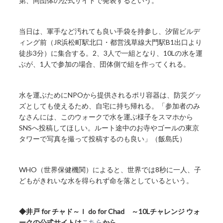
第、同団体の公式サイトで発表するという。
当日は、軍手など汚れても良い手袋を持参し、汐留ビルデ
ィング前（JR浜松町駅北口・都営浅草線大門駅B1出口より
徒歩3分）に集合する。2、3人で一組となり、10Lの水を運
ぶが、1人で参加の場合、団体側で組を作ってくれる。
水を運ぶためにNPOから提供されるポリ容器は、防災グッ
ズとしても使えるため、自宅に持ち帰れる。「参加者のみ
なさんには、このウォークで水を運ぶ様子をスマホから
SNSへ投稿してほしい。ルート途中のお寺やゴールの東京
タワーで写真を撮って投稿するのも良い」（飯島氏）
WHO（世界保健機関）によると、世界では8秒に一人、子
どもがきれいな水を得られず命を落としているという。
◆井戸 for チャド～Ｉ do for Chad ～10Lチャレンジ ウォ
ークの公式サイトは
こちら
から