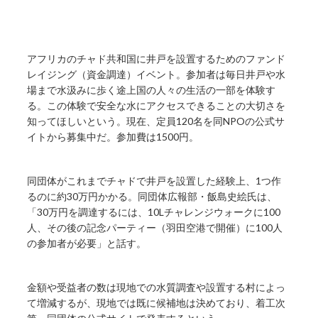
アフリカのチャド共和国に井戸を設置するためのファンド
レイジング（資金調達）イベント。参加者は毎日井戸や水
場まで水汲みに歩く途上国の人々の生活の一部を体験す
る。この体験で安全な水にアクセスできることの大切さを
知ってほしいという。現在、定員120名を同NPOの公式サ
イトから募集中だ。参加費は1500円。
同団体がこれまでチャドで井戸を設置した経験上、1つ作
るのに約30万円かかる。同団体広報部・飯島史絵氏は、
「30万円を調達するには、10Lチャレンジウォークに100
人、その後の記念パーティー（羽田空港で開催）に100人
の参加者が必要」と話す。
金額や受益者の数は現地での水質調査や設置する村によっ
て増減するが、現地では既に候補地は決めており、着工次