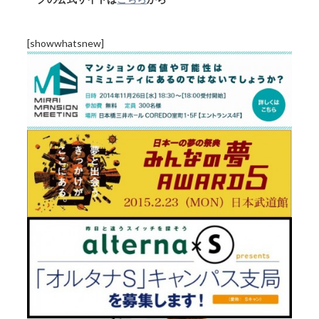
[showwhatsnew]