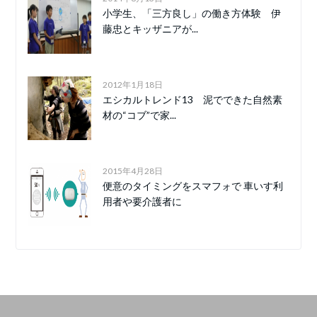
小学生、「三方良し」の働き方体験 伊
藤忠とキッザニアが...
2012年1月18日
エシカルトレンド13 泥でできた自然素
材の“コブ”で家...
2015年4月28日
便意のタイミングをスマフォで 車いす利
用者や要介護者に