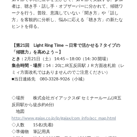
者は、聴き手・話し手・オブザーバーに分かれて、傾聴ワ
ークを行う。普段、意識していない「聞き方」や「話し
方」を客観的に分析し、悩みに応える「聴き方」の新たな
ヒントを得る。
【第21回 Light Ring Time ～日常で活かせる７タイプの
「傾聴力」を高めよう～】
とき：
2月21日（土） 14:45～18:00（14: 30 開場）
集合時間・場所：
14：20にJR五反田駅ＪＲ方面改札前（レ
ミィ方面改札ではありませんのでご注意ください）
■当日連絡先 080‐3328‐9026（小城）
◇場所 株式会社ガイアックス6F セミナールーム(JR五
反田駅から徒歩約6分)
地図
http://www.gaiax.co.jp/jp/gaiax/com_info/acc_map.html
◇人数 15名(先着)
◇準備物 筆記用具