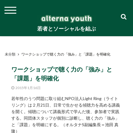
若者とソーシャルを結ぶ
未分類
ワークショップで聴く力の「強み」と「課題」を明確化
ワークショップで聴く力の「強み」と
「課題」を明確化
2015年1月16日
若年性のうつ問題に取り組むNPO法人Light Ring（ライト
リング）は２月21日、日常で生かせる傾聴力を高める講義
を開く。傾聴について講義形式で学んだ後、参加者で実践
する。同団体スタッフが個別に診断し、聴く力の「強み」
と「課題」を明確にする。（オルタナS副編集長＝池田 真
隆）