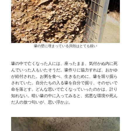
壕の壁に埋まっている貝殻はとても鋭い
壕の中で亡くなった人には、座ったまま、気付かぬ内に死
んでいった人もいたそうだ。壕作りに協力すれば、おかゆ
が給付された。お粥を食べ、生きるために、壕を堀り掘ら
されていた。自分たちの入る壕を自分で掘り、そのせいで
命を落とす。どんな思いで亡くなっていったのかは、計り
知れない。暗い壕の中に入ってみると、劣悪な環境や死ん
だ人の放つ匂いが、思い浮かぶ。