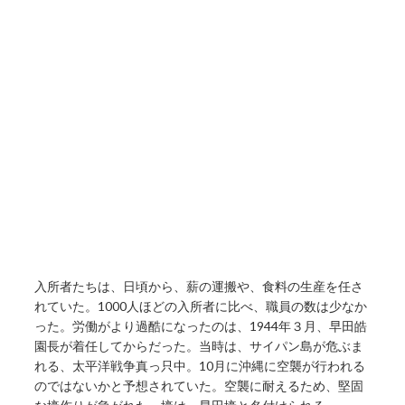
入所者たちは、日頃から、薪の運搬や、食料の生産を任さ
れていた。1000人ほどの入所者に比べ、職員の数は少なか
った。労働がより過酷になったのは、1944年３月、早田皓
園長が着任してからだった。当時は、サイパン島が危ぶま
れる、太平洋戦争真っ只中。10月に沖縄に空襲が行われる
のではないかと予想されていた。空襲に耐えるため、堅固