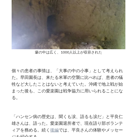
壕の中は広く、1000人以上が収容された
個々の患者の事情は、「大事の中の小事」として考えられ
た。早田園長は、来たる米軍の空襲に比べれば、患者の犠
牲など大したことはないと考えていた。沖縄で地上戦が始
まった後も、この愛楽園は戦争協力に用いられることにな
る。
「ハンセン病の歴史は、聞くも涙、語るも涙だ」と平良仁
雄さんは、語った。愛楽園退所者で、現在語り部ボランテ
ィアを務める。続く
後編
では、平良さんの体験やメッセー
ジを紹介する。