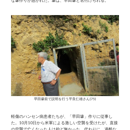
な壕作りが急がれた。壕は、早田壕と名付けられる。
早田壕前で説明を行う平良仁雄さん(75)
軽傷のハンセン病患者たちが、「早田壕」作りに従事し
た。10月10日から米軍による激しい空襲を受けたが、直接
の空襲で亡くなった人は殆ど無かった。代わりに、過酷な