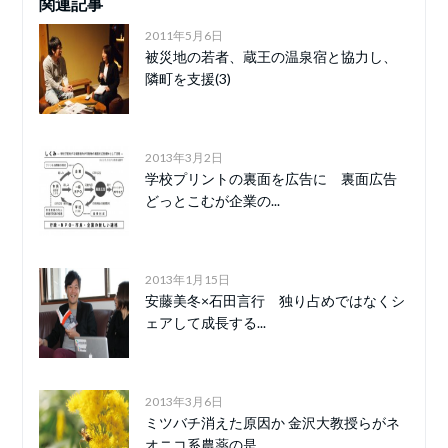
関連記事
2011年5月6日
被災地の若者、蔵王の温泉宿と協力し、
隣町を支援(3)
2013年3月2日
学校プリントの裏面を広告に 裏面広告
どっとこむが企業の...
2013年1月15日
安藤美冬×石田言行 独り占めではなくシ
ェアして成長する...
2013年3月6日
ミツバチ消えた原因か 金沢大教授らがネ
オニコ系農薬の是...