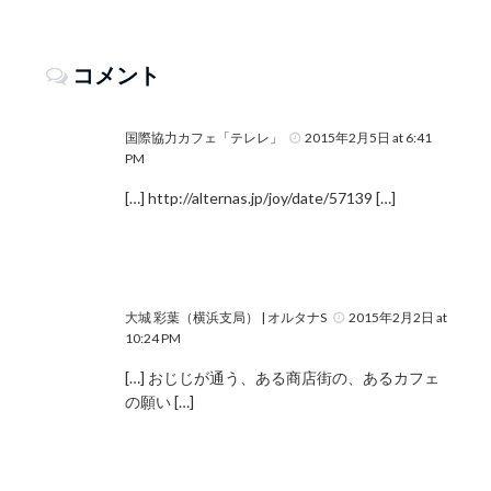
コメント
国際協力カフェ「テレレ」
2015年2月5日 at 6:41
PM
[…]
http://alternas.jp/joy/date/57139
[…]
大城 彩葉（横浜支局） | オルタナS
2015年2月2日 at
10:24 PM
[…] おじじが通う、ある商店街の、あるカフェ
の願い […]